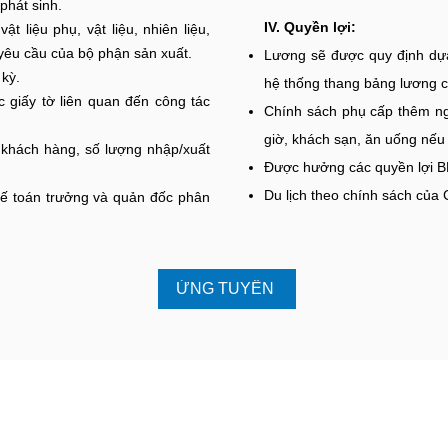
phát sinh.
IV. Quyền lợi:
t liệu phụ, vật liệu, nhiên liệu,
yêu cầu của bộ phận sản xuất.
Lương sẽ được quy định dựa
 kỳ.
hệ thống thang bảng lương c
c giấy tờ liên quan đến công tác
Chính sách phụ cấp thêm ng
giờ, khách sạn, ăn uống nếu 
khách hàng, số lượng nhập/xuất
Được hưởng các quyền lợi 
Du lịch theo chính sách của 
kế toán trưởng và quản đốc phân
ỨNG TUYỂN