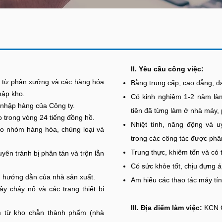
II. Yêu cầu công việc:
m từ phân xưởng và các hàng hóa
Bằng trung cấp, cao đẳng, đ
hập kho.
Có kinh nghiệm 1-2 năm làm
 nhập hàng của Công ty.
tiên đã từng làm ở nhà máy,
o trong vòng 24 tiếng đồng hồ.
Nhiệt tình, năng động và 
eo nhóm hàng hóa, chủng loại và
trong các công tác được phâ
Trung thực, khiêm tốn và có 
ên tránh bị phân tán và trộn lẫn
Có sức khỏe tốt, chịu đựng á
 hướng dẫn của nhà sản xuất.
Am hiểu các thao tác máy tí
ây cháy nổ và các trang thiết bị
III. Địa điểm làm việc:
KCN C
m từ kho chẵn thành phẩm (nhà