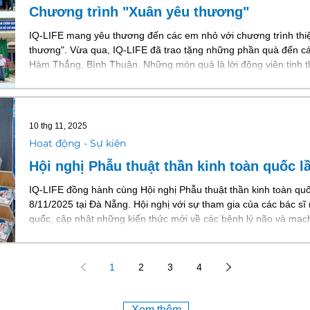
Chương trình "Xuân yêu thương"
IQ-LIFE mang yêu thương đến các em nhỏ với chương trình th
thương". Vừa qua, IQ-LIFE đã trao tặng những phần quà đến các
Hàm Thắng, Bình Thuận. Những món quà là lời động viên tinh t
điều kiện còn nhiều khó khăn nhưng vẫn học tập tốt. Là một doanh nghiệp Việt Nam với sứ mệnh
nâng cao chất lượng cuộc sống, tạo ra giá trị cho cộng đồng, đ
thường niên c
10 thg 11, 2025
Hoạt động - Sự kiện
Hội nghị Phẫu thuật thần kinh toàn quốc l
IQ-LIFE đồng hành cùng Hội nghị Phẫu thuật thần kinh toàn quốc
8/11/2025 tại Đà Nẵng. Hội nghị với sự tham gia của các bác sĩ
quốc, cập nhật những kiến thức mới về các bệnh lý não và mạc
phẫu thuật cột sống. Tại gian hàng Hội nghị, IQ-LIFE nhận đượ
những cải tiến sản phẩm trong thời gian qua. Những ý kiến đóng 
quan tr
1
2
3
4
Xem thêm