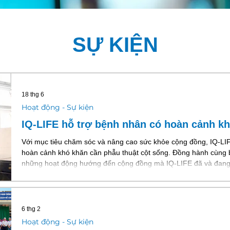
SỰ KIỆN
18 thg 6
Hoạt động - Sự kiện
IQ-LIFE hỗ trợ bệnh nhân có hoàn cảnh k
Với mục tiêu chăm sóc và nâng cao sức khỏe cộng đồng, IQ-L
hoàn cảnh khó khăn cần phẫu thuật cột sống. Đồng hành cùng 
những hoạt động hướng đến cộng đồng mà IQ-LIFE đã và đang
qua, IQ-LIFE đã trao tặng phần quà đến bệnh nhân phẫu thuật 
Bệnh viện Đa khoa Đồng Tháp. Sức khỏe bệnh nhân đang ổn định
và động lực lớn
6 thg 2
Hoạt động - Sự kiện