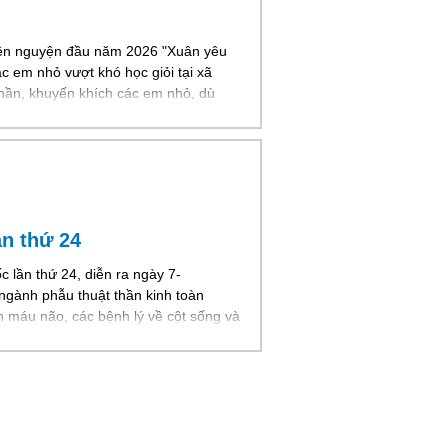
iện nguyện đầu năm 2026 "Xuân yêu
 em nhỏ vượt khó học giỏi tại xã
hần, khuyến khích các em nhỏ, dù
ây là một trong những hoạt động
ần thứ 24
 lần thứ 24, diễn ra ngày 7-
 ngành phẫu thuật thần kinh toàn
h máu não, các bệnh lý về cột sống và
c sự quan tâm của các bác sĩ về
góp của các y bác sĩ là thông tin