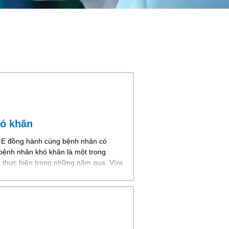
hó khăn
IFE đồng hành cùng bệnh nhân có
bệnh nhân khó khăn là một trong
 thực hiện trong những năm qua. Vừa
cột sống có hoàn cảnh khó khăn tại
 và dần hồi phục - đây là niềm vui