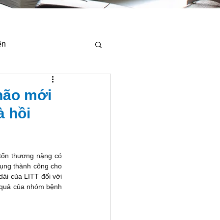
ện
 não mới
à hồi
tổn thương nặng có 
dụng thành công cho 
ài của LITT đối với 
t quả của nhóm bệnh 