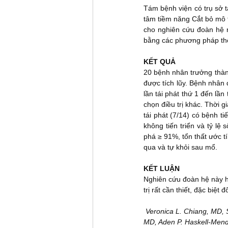
Tám bệnh viện có trụ sở 
tâm tiềm năng Cắt bỏ mô 
cho nghiên cứu đoàn hệ n
bằng các phương pháp thố
KẾT QUẢ
20 bệnh nhân trưởng thàn
được tích lũy. Bệnh nhân 
lần tái phát thứ 1 đến lần
chọn điều trị khác. Thời 
tái phát (7/14) có bệnh ti
không tiến triển và tỷ lệ
phá ≥ 91%, tổn thất ước t
qua và tự khỏi sau mổ.
KẾT LUẬN
Nghiên cứu đoàn hệ này hỗ 
trị rất cần thiết, đặc biệt
Veronica L. Chiang, MD, 
MD, Aden P. Haskell-Mend