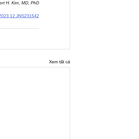
ert H. Kim, MD, PhD
1/2023.12.JNS231542
Xem tất cả