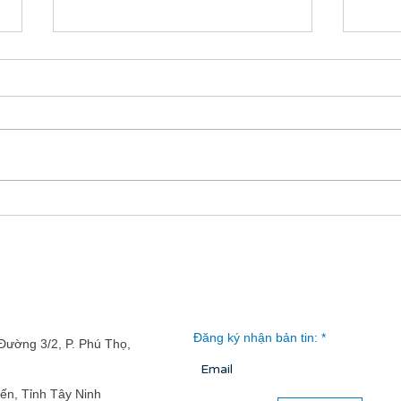
Management of recurrent
Post
giant hemangiopericytoma:
vert
illustrative cases
in a
pati
meta
Đăng ký nhận bản tin:
Đường 3/2, P. Phú Thọ,
ến, Tỉnh Tây Ninh