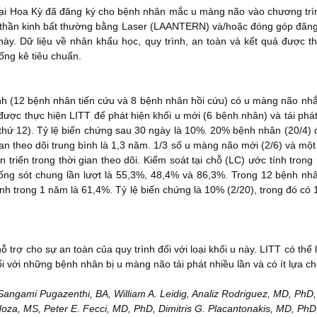
tại Hoa Kỳ đã đăng ký cho bệnh nhân mắc u màng não vào chương trìn
thần kinh bất thường bằng Laser (LAANTERN) và/hoặc đóng góp đăng 
ày. Dữ liệu về nhân khẩu học, quy trình, an toàn và kết quả được thu
ng kê tiêu chuẩn.
h (12 bệnh nhân tiến cứu và 8 bệnh nhân hồi cứu) có u màng não nhắ
được thực hiện LITT để phát hiện khối u mới (6 bệnh nhân) và tái phát
 thứ 12). Tỷ lệ biến chứng sau 30 ngày là 10%. 20% bệnh nhân (20/4) đã
gian theo dõi trung bình là 1,3 năm. 1/3 số u màng não mới (2/6) và mộ
ến triển trong thời gian theo dõi. Kiểm soát tại chỗ (LC) ước tính trong
 sống sót chung lần lượt là 55,3%, 48,4% và 86,3%. Trong 12 bệnh nhân 
ính trong 1 năm là 61,4%. Tỷ lệ biến chứng là 10% (2/20), trong đó có 
trợ cho sự an toàn của quy trình đối với loại khối u này. LITT có thể l
 đối với những bệnh nhân bị u màng não tái phát nhiều lần và có ít lựa chọ
Sangami Pugazenthi, BA, William A. Leidig, Analiz Rodriguez, MD, PhD,
oza, MS, Peter E. Fecci, MD, PhD, Dimitris G. Placantonakis, MD, PhD