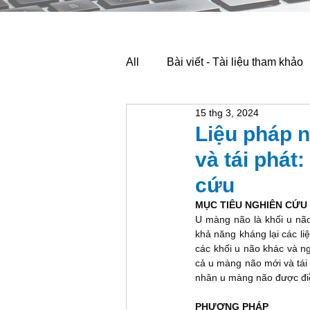
All
Bài viết - Tài liệu tham khảo
15 thg 3, 2024
Liệu pháp n
và tái phát
cứu
MỤC TIÊU NGHIÊN CỨU
U màng não là khối u não
khả năng kháng lại các li
các khối u não khác và ng
cả u màng não mới và tái 
nhân u màng não được điề
PHƯƠNG PHÁP