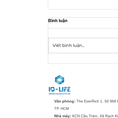
Bình luận
Viết bình luận...
Safety and benefit of
ambulation within 24 hours
in elderly patients
undergoing lumbar fusion:
propensity score matching
study of 882 patients
Văn phòng:
The EverRich 1, Số 968 
TP. HCM
Nhà máy:
KCN Cầu Tràm, Xã Rạch Ki