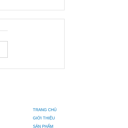
erior-only 2-level
ebrectomy and fusion
 medically complex
ent with lumbar
stasis illustrative case
TRANG CHỦ
GIỚI THIỆU
SẢN PHẨM