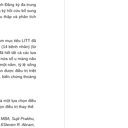
h Đăng ký đa trung 
ký hồi cứu bổ sung 
 thập và phân tích 
m mục tiêu LITT đã 
 (14 bệnh nhân) (từ 
 hết tất cả các lựa 
t nửa số u màng não 
 một năm, tỷ lệ sống 
được điều trị triệt 
1 biến chứng thoáng 
à một lựa chọn điều 
n điều trị thay thế.
 MBA, Sujit Prabhu, 
,6Steven R. Abram, 