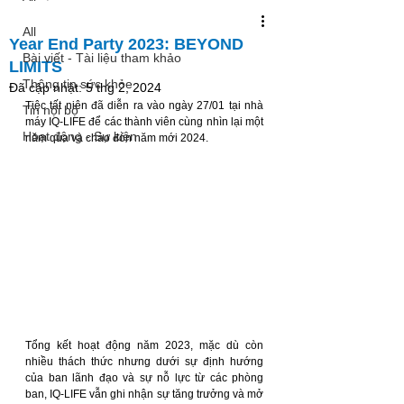
All
Year End Party 2023: BEYOND
Bài viết - Tài liệu tham khảo
LIMITS
Thông tin sức khỏe
Đã cập nhật:
5 thg 2, 2024
Tiệc tất niên đã diễn ra vào ngày 27/01 tại nhà 
Tin nội bộ
máy IQ-LIFE để các thành viên cùng nhìn lại một 
Hoạt động - Sự kiện
năm qua và chào đón năm mới 2024.
Tổng kết hoạt động năm 2023, mặc dù còn 
nhiều thách thức nhưng dưới sự định hướng 
của ban lãnh đạo và sự nỗ lực từ các phòng 
ban, IQ-LIFE vẫn ghi nhận sự tăng trưởng và mở 