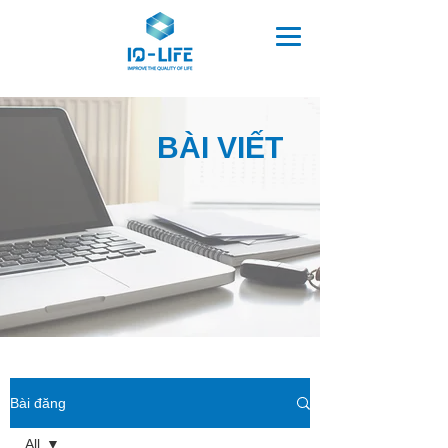
BÀI VIẾT
Bài đăng
All