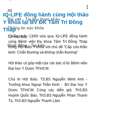
All
IQ-LIFE đồng hành cùng Hội thảo
Bài viết - Tài liệu tham khảo
Y khoa tại BV ĐK Tâm Trí Đồng
Thông tin sức khỏe
Tháp
Tin nội bộ
Chiều ngày 13/05 vừa qua, IQ-LIFE đồng hành 
cùng Bệnh viện Đa khoa Tâm Trí Đồng Tháp 
Hoạt động - Sự kiện
trong Hội thảo Y khoa với chủ đề "Cấp cứu thần 
kinh: Chấn thương và không chấn thương". 
Hội thảo có góp mặt của các bác sĩ từ Bệnh viện 
Đại học Y Dược TP.HCM. 
Chủ trì Hội thảo: TS.BS Nguyễn Minh Anh - 
Trưởng khoa Ngoại Thần Kinh -  BV Đại học Y 
Dược TP.HCM. Cùng các diễn giả: ThS.BS 
Huỳnh Quốc Bảo, 
ThS.BS
Nguyễn Phan Thanh 
Tú, 
ThS.BS
 Nguyễn Thanh Lâm. 