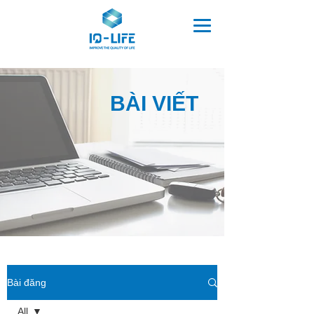
BÀI VIẾT
Bài đăng
All