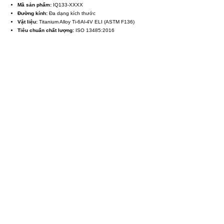
Mã sản phẩm:
IQ133-XXXX
Đường kính:
Đa dạng kích thước
Vật liệu:
Titanium Alloy Ti-6Al-4V ELI (ASTM F136)
Tiêu chuẩn chất lượng:
ISO 13485:2016