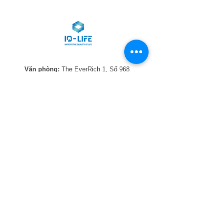
Văn phòng:
The EverRich 1, Số 968
Đường 3/2, P. Phú Thọ, TP. HCM
Nhà máy:
KCN Cầu Tràm, Xã Rạch Kiến,
Tỉnh Tây Ninh
028-2225-0668
info2@iq-life.vn
Đăng ký nhận bản tin: